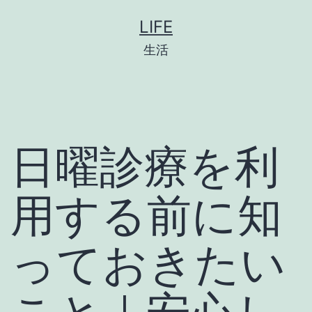
コ
LIFE
ン
生活
テ
ン
ツ
へ
日曜診療を利
ス
キ
用する前に知
ッ
プ
っておきたい